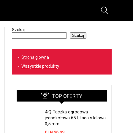
Szukaj
Szukaj
Strona główna
Wszystkie produkty
TOP OFERTY
4IQ Taczka ogrodowa
jednokołowa 65 l, taca stalowa
0,5 mm
PLN
96.99