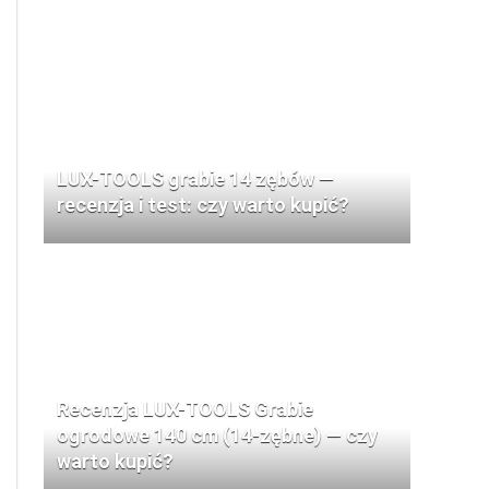
LUX-TOOLS grabie 14 zębów —
recenzja i test: czy warto kupić?
Recenzja LUX-TOOLS Grabie
ogrodowe 140 cm (14-zębne) — czy
warto kupić?