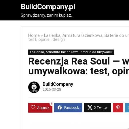
BuildCompany.pl
Sprawdzamy, zanim kupisz.
Home
»
Łazienka, Armatura łazienkowa, Baterie do 
test, opinie i design
Łazienka, Armatura łazienkowa, Baterie do umywalek
Recenzja Rea Soul — w
umywalkowa: test, opin
BuildCompany
2026-03-28
0
Zapisz