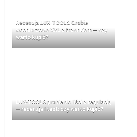
Recenzja LUX-TOOLS Grabie
wachlarzowe XXL z trzonkiem — czy
warto kupić?
LUX-TOOLS grabie do liści z regulacją
— recenzja i test: czy warto kupić?