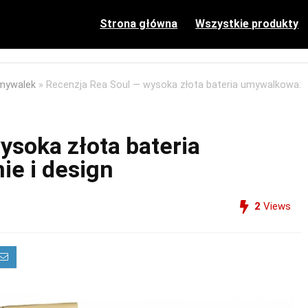
Strona główna
Wszystkie produkty
umywalek
»
Recenzja Rea Soul — wysoka złota bateria umywalkowa:
ysoka złota bateria
ie i design
2
Views