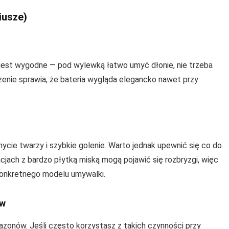
iusze)
i jest wygodne — pod wylewką łatwo umyć dłonie, nie trzeba
zenie sprawia, że bateria wygląda elegancko nawet przy
ie twarzy i szybkie golenie. Warto jednak upewnić się co do
cjach z bardzo płytką miską mogą pojawić się rozbryzgi, więc
konkretnego modelu umywalki.
ów
azonów. Jeśli często korzystasz z takich czynności przy