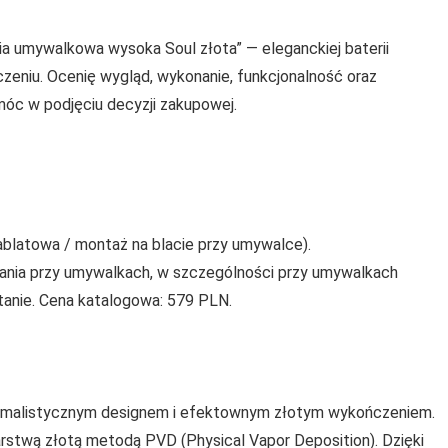
ria umywalkowa wysoka Soul złota” — eleganckiej baterii
eniu. Ocenię wygląd, wykonanie, funkcjonalność oraz
óc w podjęciu decyzji zakupowej.
ablatowa / montaż na blacie przy umywalce).
ania przy umywalkach, w szczególności przy umywalkach
tanie. Cena katalogowa: 579 PLN.
nimalistycznym designem i efektownym złotym wykończeniem.
arstwą złotą metodą PVD (Physical Vapor Deposition). Dzięki