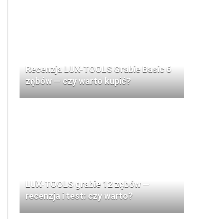
Recenzja LUX-TOOLS Grabie Basic 6
zębów — czy warto kupić?
LUX-TOOLS grabie 12 zębów —
recenzja i test: czy warto?