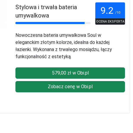
Stylowa i trwała bateria
9.2
/10
umywalkowa
OCENA EKSPERTA
Nowoczesna bateria umywalkowa Soul w
eleganckim złotym kolorze, idealna do każdej
łazienki. Wykonana z trwałego mosiądzu, łączy
funkcjonalność z estetyką.
579,00 zł w Obi.pl
Zobacz cenę w Obi.pl