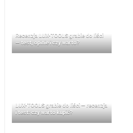
Recenzja LUX-TOOLS grabie do liści
— test, opinie i czy warto?
LUX-TOOLS grabie do liści — recenzja
i test: czy warto kupić?