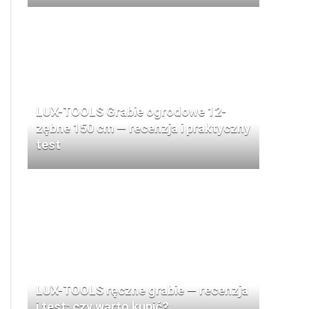
LUX-TOOLS Grabie ogrodowe 12-
zębne 150 cm — recenzja i praktyczny
test
LUX-TOOLS ręczne grabie — recenzja
i test: czy warto kupić?