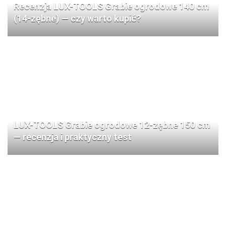
Recenzja LUX-TOOLS Grabie ogrodowe 140 cm
(14-zębne) — czy warto kupić?
LUX-TOOLS Grabie ogrodowe 12-zębne 150 cm
— recenzja i praktyczny test