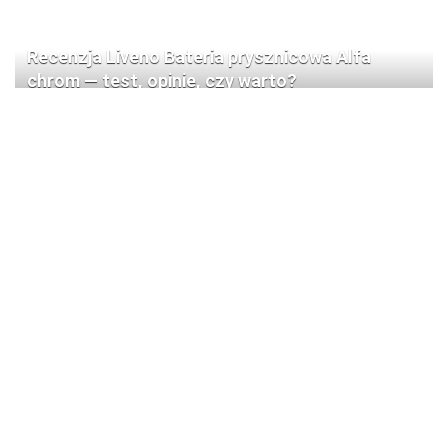
Recenzja Liveno Bateria prysznicowa Alfa
chrom — test, opinie, czy warto?
Recenzja Pyramis Paros Volcano 79×50 cm — 1-
komorowy zlewozmywak prawy z baterią: test i
opinia