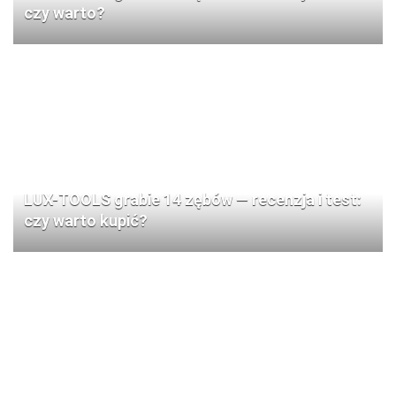
czy warto?
LUX-TOOLS grabie 14 zębów — recenzja i test:
czy warto kupić?