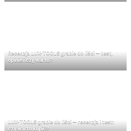
Recenzja LUX-TOOLS grabie do liści — test,
opinie i czy warto?
LUX-TOOLS grabie do liści — recenzja i test:
czy warto kupić?