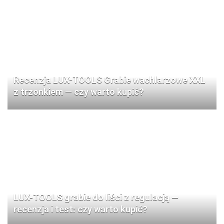
Recenzja LUX-TOOLS Grabie wachlarzowe XXL
z trzonkiem — czy warto kupić?
LUX-TOOLS grabie do liści z regulacją —
recenzja i test: czy warto kupić?