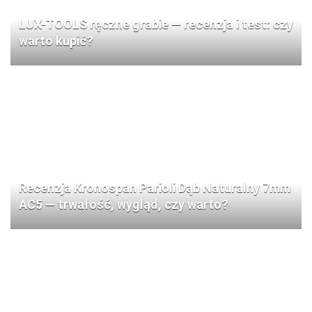
LUX-TOOLS ręczne grabie — recenzja i test: czy
warto kupić?
Recenzja Kronospan Parioli Dąb Naturalny 7mm
AC5 — trwałość, wygląd, czy warto?