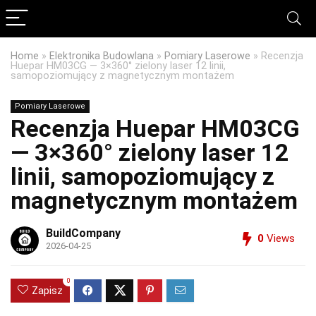
Home
»
Elektronika Budowlana
»
Pomiary Laserowe
»
Recenzja
Huepar HM03CG — 3×360° zielony laser 12 linii,
samopoziomujący z magnetycznym montażem
Pomiary Laserowe
Recenzja Huepar HM03CG
— 3×360° zielony laser 12
linii, samopoziomujący z
magnetycznym montażem
BuildCompany
0
Views
2026-04-25
0
Zapisz