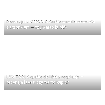
Recenzja LUX-TOOLS Grabie wachlarzowe XXL
z trzonkiem — czy warto kupić?
LUX-TOOLS grabie do liści z regulacją —
recenzja i test: czy warto kupić?