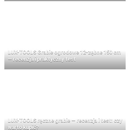
LUX-TOOLS Grabie ogrodowe 12-zębne 150 cm
— recenzja i praktyczny test
LUX-TOOLS ręczne grabie — recenzja i test: czy
warto kupić?