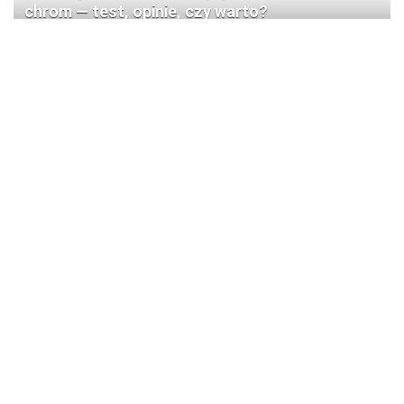
chrom — test, opinie, czy warto?
Recenzja Pyramis Paros Volcano 79×50 cm — 1-
komorowy zlewozmywak prawy z baterią: test i
opinia