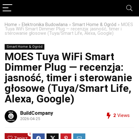
Home
»
Elektronika Budowlana
»
Smart Home & Ogród
»
MOES
Tuya WiFi Smart Dimmer Plug — recenzja: jasność, timer i
sterowanie głosowe (Tuya/Smart Life, Alexa, Google)
Smart Home & Ogród
MOES Tuya WiFi Smart
Dimmer Plug — recenzja:
jasność, timer i sterowanie
głosowe (Tuya/Smart Life,
Alexa, Google)
BuildCompany
2
Views
2026-04-25
0
Zapisz