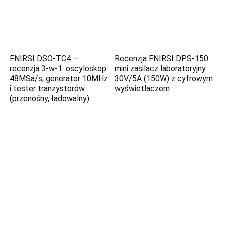
FNIRSI DSO-TC4 —
Recenzja FNIRSI DPS-150:
recenzja 3‑w‑1: oscyloskop
mini zasilacz laboratoryjny
48MSa/s, generator 10MHz
30V/5A (150W) z cyfrowym
i tester tranzystorów
wyświetlaczem
(przenośny, ładowalny)