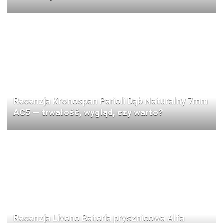
Recenzja Kronospan Parioli Dąb Naturalny 7mm
AC5 — trwałość, wygląd, czy warto?
Recenzja Liveno Bateria prysznicowa Alfa