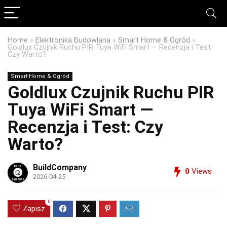
Home
»
Elektronika Budowlana
»
Smart Home & Ogród
»
Goldlux Czujnik Ruchu PIR Tuya WiFi Smart — Recenzja i Test:
Czy Warto?
Smart Home & Ogród
Goldlux Czujnik Ruchu PIR
Tuya WiFi Smart —
Recenzja i Test: Czy
Warto?
BuildCompany
0
Views
2026-04-25
0
Zapisz