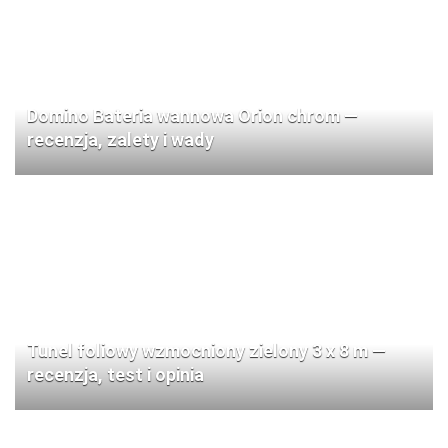
Domino Bateria wannowa Orion chrom —
recenzja, zalety i wady
Tunel foliowy wzmocniony zielony 3 x 8 m —
recenzja, test i opinia