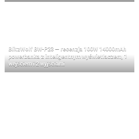
BlitzWolf BW-P23 — recenzja 100W 14000mAh
powerbanka z inteligentnym wyświetlaczem, 1
wejściem i 2 wyjściami
Recenzja Blitzwolf BW-i116 Max — GaN 105W,
stacja 6‑w‑1 z wbudowanymi teleskopowymi
kablami Type‑C