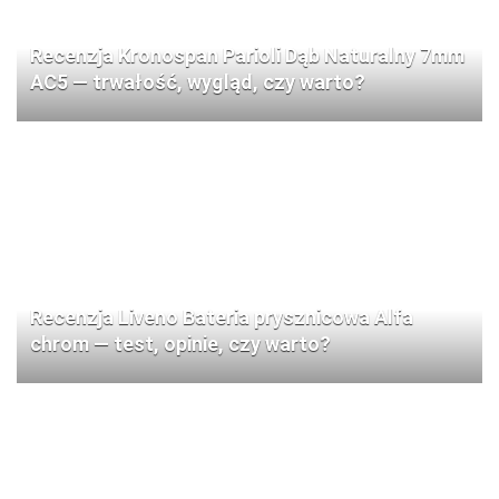
Recenzja Kronospan Parioli Dąb Naturalny 7mm
AC5 — trwałość, wygląd, czy warto?
Recenzja Liveno Bateria prysznicowa Alfa
chrom — test, opinie, czy warto?