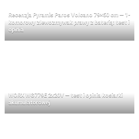
Recenzja Pyramis Paros Volcano 79×50 cm — 1-
komorowy zlewozmywak prawy z baterią: test i
opinia
WORX WG779E 2x20V — test i opinia kosiarki
akumulatorowej