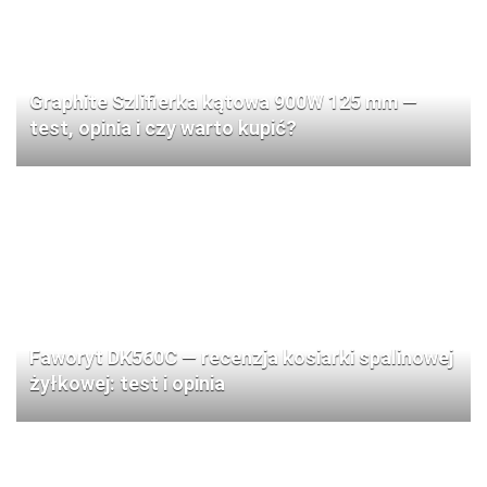
Graphite Szlifierka kątowa 900W 125 mm —
test, opinia i czy warto kupić?
Faworyt DK560C — recenzja kosiarki spalinowej
żyłkowej: test i opinia