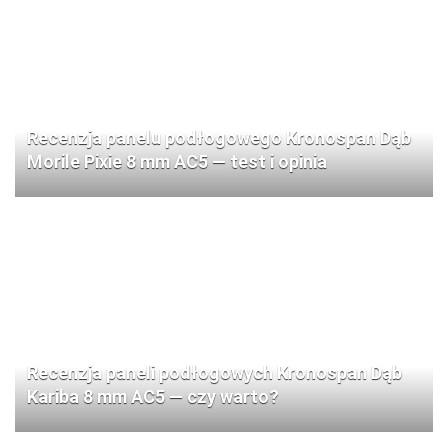
Recenzja panelu podłogowego Kronospan Dąb
Morile Pixie 8 mm AC5 — test i opinia
Recenzja paneli podłogowych Kronospan Dąb
Kariba 8 mm AC5 — czy warto?