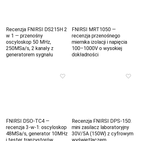
Recenzja FNIRSI DS215H 2
FNIRSI MRT1050 —
w 1 — przenośny
recenzja przenośnego
oscyloskop 50 MHz,
miernika izolacji i napięcia
250MSa/s, 2 kanały z
100–1000V o wysokiej
generatorem sygnału
dokładności
FNIRSI DSO-TC4 —
Recenzja FNIRSI DPS-150:
recenzja 3‑w‑1: oscyloskop
mini zasilacz laboratoryjny
48MSa/s, generator 10MHz
30V/5A (150W) z cyfrowym
i tester tranzystorów
wyświetlaczem