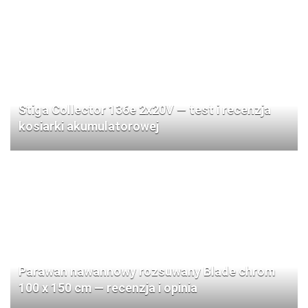
Stiga Collector 136e 2x20V — test i recenzja
kosiarki akumulatorowej
Parawan nawannowy rozsuwany Blade chrom
100 x 150 cm — recenzja i opinia