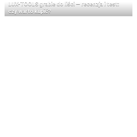
LUX-TOOLS grabie do liści — recenzja i test:
czy warto kupić?
Recenzja LUX-TOOLS Grabie Basic 6 zębów —
czy warto kupić?