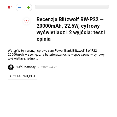
0
Recenzja Blitzwolf BW-P22 —
20000mAh, 22.5W, cyfrowy
wyświetlacz i 2 wyjścia: test i
opinia
Wstęp W tej recenzji sprawdzam Power Bank Blitzwolf BW-P22
20000mAh — zewnętrzną baterię przenośną wyposażoną w cyfrowy
wyświetlacz, jedno ...
BuildCompany
2026-04-25
CZYTAJ WIĘCEJ