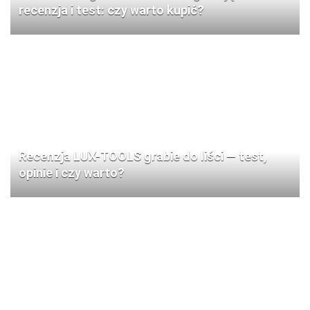
recenzja i test: czy warto kupić?
Recenzja LUX-TOOLS grabie do liści — test,
opinie i czy warto?