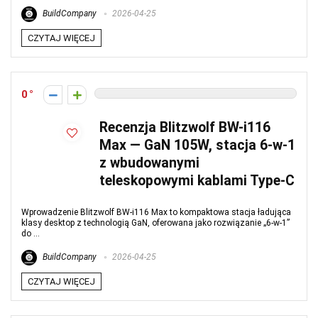
BuildCompany
2026-04-25
CZYTAJ WIĘCEJ
0
Recenzja Blitzwolf BW-i116
Max — GaN 105W, stacja 6‑w‑1
z wbudowanymi
teleskopowymi kablami Type‑C
Wprowadzenie Blitzwolf BW‑i116 Max to kompaktowa stacja ładująca
klasy desktop z technologią GaN, oferowana jako rozwiązanie „6‑w‑1”
do ...
BuildCompany
2026-04-25
CZYTAJ WIĘCEJ