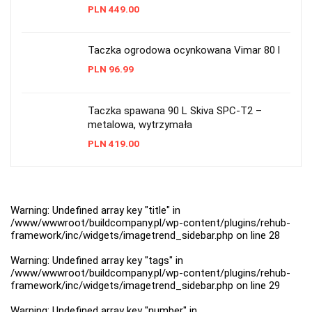
PLN
449.00
Taczka ogrodowa ocynkowana Vimar 80 l
PLN
96.99
Taczka spawana 90 L Skiva SPC-T2 –
metalowa, wytrzymała
PLN
419.00
Warning
: Undefined array key "title" in
/www/wwwroot/buildcompany.pl/wp-content/plugins/rehub-
framework/inc/widgets/imagetrend_sidebar.php
on line
28
Warning
: Undefined array key "tags" in
/www/wwwroot/buildcompany.pl/wp-content/plugins/rehub-
framework/inc/widgets/imagetrend_sidebar.php
on line
29
Warning
: Undefined array key "number" in