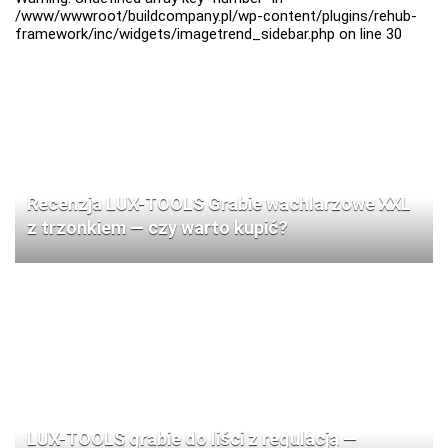
/www/wwwroot/buildcompany.pl/wp-content/plugins/rehub-
framework/inc/widgets/imagetrend_sidebar.php
on line
30
Recenzja LUX-TOOLS Grabie wachlarzowe XXL
z trzonkiem — czy warto kupić?
LUX-TOOLS grabie do liści z regulacją —